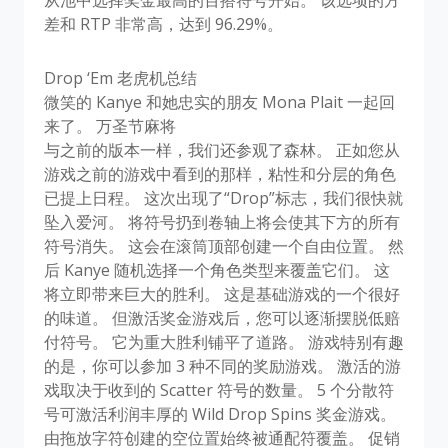
差和 RTP 非常高，达到 96.29%。
Drop ‘Em 老虎机总结
微笑的 Kanye 和她忠实的朋友 Mona Plait 一起回
来了。 万圣节麻将
与之前的版本一样，我们还参观了森林。 正如您从
游戏之前的游戏中看到的那样，粘性和分层的角色
已提上日程。 这次出现了“Drop”标志，我们很快就
坠入爱河。 将符号扔到卷轴上将会使其下方的所有
符号消失。 这会在滚筒顶部创建一个自由位置。 然
后 Kanye 随机选择一个角色类型来覆盖它们。 这
将立即带来巨大的胜利。 这是基础游戏的一个很好
的味道。 但激活奖金游戏后，您可以逐渐摆脱低赔
付符号。 它为重大胜利铺平了道路。 游戏特别有趣
的是，你可以参加 3 种不同的奖励游戏。 激活的游
戏取决于收到的 Scatter 符号的数量。 5 个分散符
号可激活利润丰厚的 Wild Drop Spins 奖金游戏。
由拖放字符创建的空位置始终被通配符覆盖。 促销