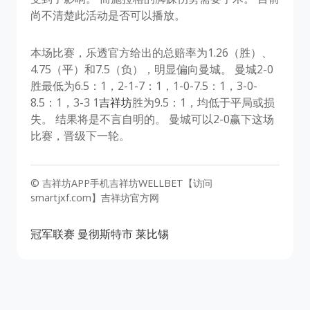
尚不清楚此活动是否可以播放。
本场比赛，乐透官方给出的总赔率为1.26（胜）、
4.75（平）和7.5（负），明显偏向曼城。 曼城2-0
胜最低为6.5：1，2-1-7：1，1-0-7.5：1，3-0-
8.5：1，3-3 1
吉祥坊
胜为9.5：1，均低于平局或损
失。 结果将是不言自明的。 曼城可以2-0赢下这场
比赛，晋级下一轮。
© 吉祥坊APP手机吉祥坊WELLBET【访问
smartjxf.com】吉祥坊官方网
冠军联赛
曼彻斯特市
莱比锡