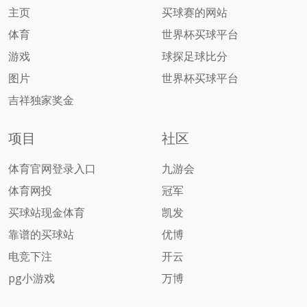
主页
买球赛的网站
体育
世界杯买球平台
游戏
球探足球比分
图片
世界杯买球平台
吉祥独家奖金
项目
社区
体育官网登录入口
九游会
体育网投
冠军
买球站现金体育
凯发
靠谱的买球站
优博
电竞下注
开云
pg小游戏
万博