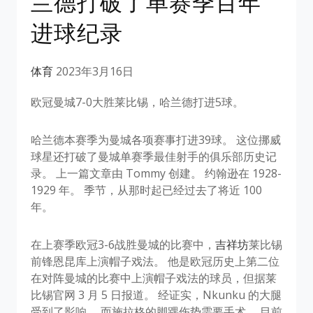
兰德打破了单赛季百年
进球纪录
体育
2023年3月16日
欧冠曼城7-0大胜莱比锡，哈兰德打进5球。
哈兰德本赛季为曼城各项赛事打进39球。 这位挪威
球星还打破了曼城单赛季最佳射手的俱乐部历史记
录。 上一篇文章由 Tommy 创建。 约翰逊在 1928-
1929 年。 季节，从那时起已经过去了将近 100
年。
在上赛季欧冠3-6战胜曼城的比赛中，
吉祥坊
莱比锡
前锋恩昆库上演帽子戏法。 他是欧冠历史上第二位
在对阵曼城的比赛中上演帽子戏法的球员，但据莱
比锡官网 3 月 5 日报道。 经证实，Nkunku 的大腿
受到了影响。 而施拉格的脚踝伤势需要手术。 目前