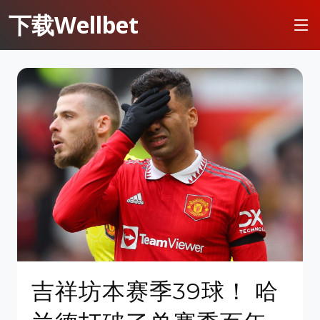
下载Wellbet
吉祥坊本赛季39球！ 哈