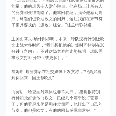
能量，他的球风令人赏心悦目。他在场上让所有人
的竞赛都变得简略了。他重回赛场，我替他感到高
兴，球迷们也欢迎欧文的回归，这让我们在末节有
了更具要挟的（进攻）组合。”杜兰特弥补道。
主帅史蒂夫-纳什则标明，本来，球队没有计划让欧
文出战太多时间，“我们想把他的进场时间控制在30
分钟（之内）。不过这场竞赛的走势标明，球队需
求欧文打32分钟（或更多）。”
詹姆斯-哈登赛后在社交媒体上发文称，“很高兴看
到你回来，国王@欧文”
而赛后，哈登面对媒体也非常高兴，“感觉很特别，
有种幻觉好像他（欧文）已经几个赛季没打竞赛
了，但他看起来仍是和往常相同，他打出了自己的
节奏，他但是欧文，有他的回归感觉非常好。”