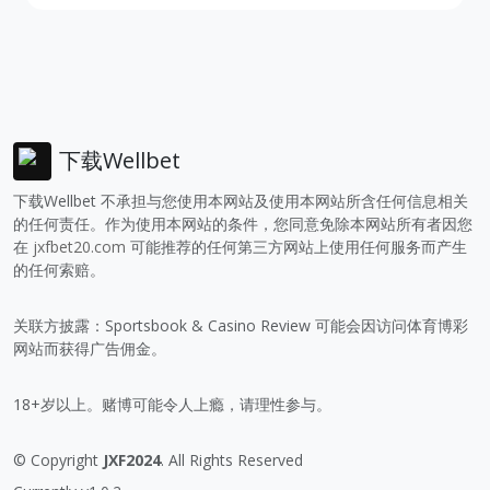
下载Wellbet
下载Wellbet 不承担与您使用本网站及使用本网站所含任何信息相关
的任何责任。作为使用本网站的条件，您同意免除本网站所有者因您
在
jxfbet20.com
可能推荐的任何第三方网站上使用任何服务而产生
的任何索赔。
关联方披露：Sportsbook & Casino Review 可能会因访问体育博彩
网站而获得广告佣金。
18+岁以上。赌博可能令人上瘾，请理性参与。
© Copyright
JXF2024
. All Rights Reserved