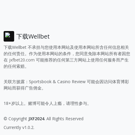
下载Wellbet
下载Wellbet 不承担与您使用本网站及使用本网站所含任何信息相关
的任何责任。作为使用本网站的条件，您同意免除本网站所有者因您
在
jxfbet20.com
可能推荐的任何第三方网站上使用任何服务而产生
的任何索赔。
关联方披露：Sportsbook & Casino Review 可能会因访问体育博彩
网站而获得广告佣金。
18+岁以上。赌博可能令人上瘾，请理性参与。
© Copyright
JXF2024
. All Rights Reserved
Currently v1.0.2.