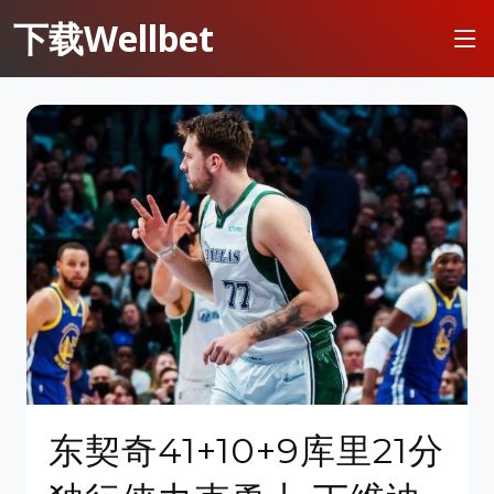
下载Wellbet
东契奇41+10+9库里21分