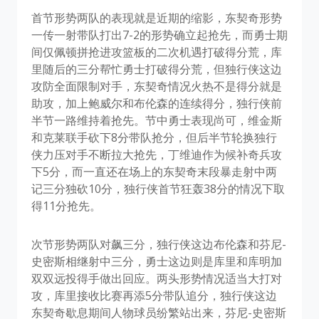
首节形势两队的表现就是近期的缩影，东契奇形势
一传一射带队打出7-2的形势确立起抢先，而勇士期
间仅佩顿拼抢进攻篮板的二次机遇打破得分荒，库
里随后的三分帮忙勇士打破得分荒，但独行侠这边
攻防全面限制对手，东契奇情况火热不是得分就是
助攻，加上鲍威尔和布伦森的连续得分，独行侠前
半节一路维持着抢先。节中勇士表现尚可，维金斯
和克莱联手砍下8分带队抢分，但后半节轮换独行
侠力压对手不断拉大抢先，丁维迪作为候补奇兵攻
下5分，而一直还在场上的东契奇末段暴走射中两
记三分独砍10分，独行侠首节狂轰38分的情况下取
得11分抢先。
次节形势两队对飙三分，独行侠这边布伦森和芬尼-
史密斯相继射中三分，勇士这边则是库里和库明加
双双远投得手做出回应。两头形势情况适当大打对
攻，库里接收比赛再添5分带队追分，独行侠这边
东契奇歇息期间人物球员纷繁站出来，芬尼-史密斯