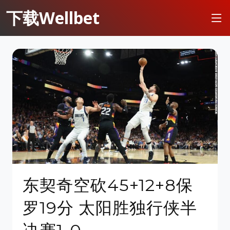
下载Wellbet
东契奇空砍45+12+8保
罗19分 太阳胜独行侠半