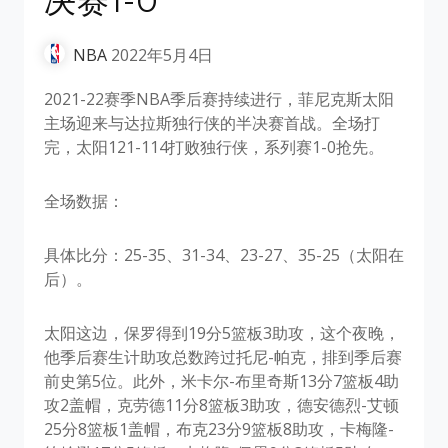
决赛1-0
NBA
2022年5月4日
2021-22赛季NBA季后赛持续进行，菲尼克斯太阳
主场迎来与达拉斯独行侠的半决赛首战。全场打
完，太阳121-114打败独行侠，系列赛1-0抢先。
全场数据：
具体比分：25-35、31-34、23-27、35-25（太阳在
后）。
太阳这边，保罗得到19分5篮板3助攻，这个夜晚，
他季后赛生计助攻总数跨过托尼-帕克，排到季后赛
前史第5位。此外，米卡尔-布里奇斯13分7篮板4助
攻2盖帽，克劳德11分8篮板3助攻，德安德烈-艾顿
25分8篮板1盖帽，布克23分9篮板8助攻，卡梅隆-