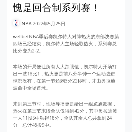
愧是回合制系列赛！
NBA
2022年5月25日
wellbet
​NBA季后赛凯尔特人对阵热火的东部决赛第
四场已经结束，凯尔特人主场轻取热火，系列赛总
比分变为2-2。
本场的开局便让所有人大跌眼镜，凯尔特人开场打
出一波18比1，热火更是前八分半钟一个运动战进
球都没有，在第一节还剩3分22秒时，才由奥拉迪
波命中全场首球。
来到第三节时，现场导播更是给出一组尴尬数据，
热火在第三节末段全队仅得到42分，其中奥拉迪波
一人11投5中独得18分，全队其余人总共拿到24
分，总计46投9中。