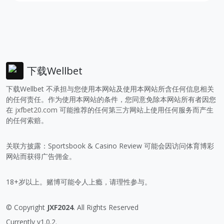
下载Wellbet
下载Wellbet 不承担与您使用本网站及使用本网站所含任何信息相关
的任何责任。作为使用本网站的条件，您同意免除本网站所有者因您
在
jxfbet20.com
可能推荐的任何第三方网站上使用任何服务而产生
的任何索赔。
关联方披露：Sportsbook & Casino Review 可能会因访问体育博彩
网站而获得广告佣金。
18+岁以上。赌博可能令人上瘾，请理性参与。
© Copyright
JXF2024
. All Rights Reserved
Currently v1.0.2.