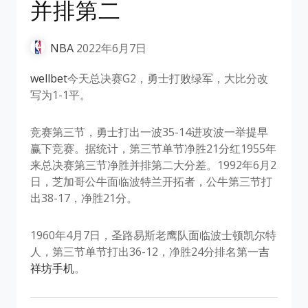
并排第二
NBA
2022年6月7日
wellbet
今天总决赛G2，勇士打败绿军，大比分改
写为1-1平。
竞赛第三节，勇士打出一波35-14进攻波一举提早
赢下竞赛。据统计，第三节单节净胜21分红1955年
来总决赛第三节净胜并排第二大分差。1992年6月2
日，芝加哥公牛面临波特兰开拓者，公牛第三节打
出38-17，净胜21分。
1960年4月7日，圣路易斯老鹰队面临波士顿凯尔特
人，第三节单节打出36-12，净胜24分排名第一
吉
祥坊手机
。