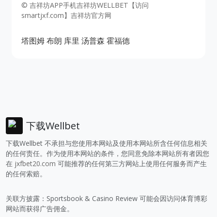
© 吉祥坊APP手机吉祥坊WELLBET【访问
smartjxf.com】吉祥坊官方网
塔图姆
布朗
库里
汤普森
霍福德
下载Wellbet
下载Wellbet 不承担与您使用本网站及使用本网站所含任何信息相关
的任何责任。作为使用本网站的条件，您同意免除本网站所有者因您
在
jxfbet20.com
可能推荐的任何第三方网站上使用任何服务而产生
的任何索赔。
关联方披露：Sportsbook & Casino Review 可能会因访问体育博彩
网站而获得广告佣金。