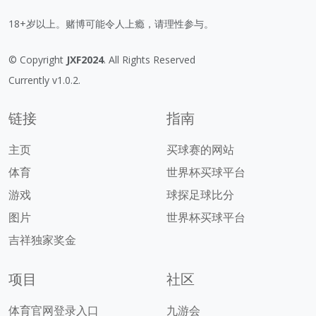
18+岁以上。赌博可能令人上瘾，请理性参与。
© Copyright
JXF2024
. All Rights Reserved
Currently v1.0.2.
链接
指南
主页
买球赛的网站
体育
世界杯买球平台
游戏
球探足球比分
图片
世界杯买球平台
吉祥独家奖金
项目
社区
体育官网登录入口
九游会