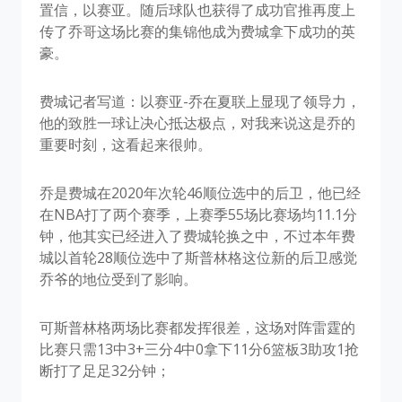
置信，以赛亚。随后球队也获得了成功官推再度上
传了乔哥这场比赛的集锦他成为费城拿下成功的英
豪。
费城记者写道：以赛亚-乔在夏联上显现了领导力，
他的致胜一球让决心抵达极点，对我来说这是乔的
重要时刻，这看起来很帅。
乔是费城在2020年次轮46顺位选中的后卫，他已经
在NBA打了两个赛季，上赛季55场比赛场均11.1分
钟，他其实已经进入了费城轮换之中，不过本年费
城以首轮28顺位选中了斯普林格这位新的后卫感觉
乔爷的地位受到了影响。
可斯普林格两场比赛都发挥很差，这场对阵雷霆的
比赛只需13中3+三分4中0拿下11分6篮板3助攻1抢
断打了足足32分钟；