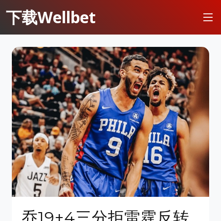
下载Wellbet
乔19+4三分拒雷霆反转