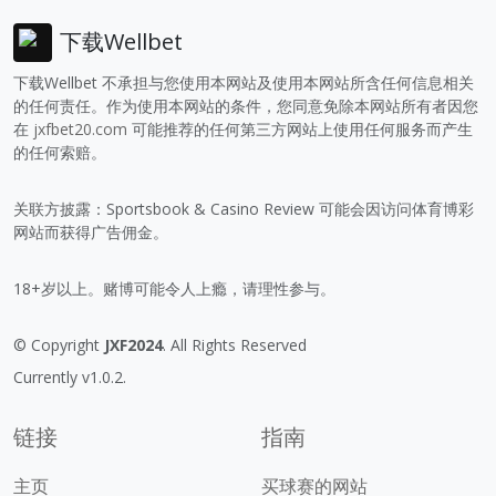
下载Wellbet
下载Wellbet 不承担与您使用本网站及使用本网站所含任何信息相关
的任何责任。作为使用本网站的条件，您同意免除本网站所有者因您
在
jxfbet20.com
可能推荐的任何第三方网站上使用任何服务而产生
的任何索赔。
关联方披露：Sportsbook & Casino Review 可能会因访问体育博彩
网站而获得广告佣金。
18+岁以上。赌博可能令人上瘾，请理性参与。
© Copyright
JXF2024
. All Rights Reserved
Currently v1.0.2.
链接
指南
主页
买球赛的网站