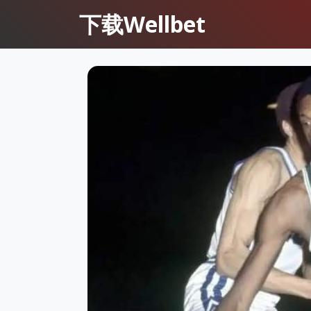
下载Wellbet