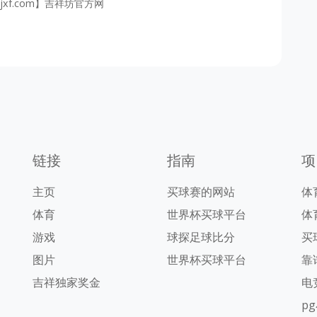
jxf.com】吉祥坊官方网
链接
指南
项
主页
买球赛的网站
体
体育
世界杯买球平台
体
游戏
球探足球比分
买
图片
世界杯买球平台
靠
吉祥独家奖金
电
p