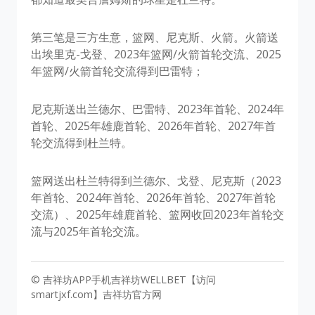
第三笔是三方生意，篮网、尼克斯、火箭。火箭送
出埃里克-戈登、2023年篮网/火箭首轮交流、2025
年篮网/火箭首轮交流得到巴雷特；
尼克斯送出兰德尔、巴雷特、2023年首轮、2024年
首轮、2025年雄鹿首轮、2026年首轮、2027年首
轮交流得到杜兰特。
篮网送出杜兰特得到兰德尔、戈登、尼克斯（2023
年首轮、2024年首轮、2026年首轮、2027年首轮
交流）、2025年雄鹿首轮、篮网收回2023年首轮交
流与2025年首轮交流。
© 吉祥坊APP手机吉祥坊WELLBET【访问
smartjxf.com】吉祥坊官方网