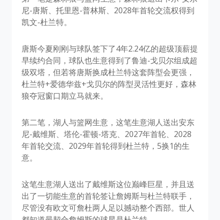
尼-唐斯、托里恩-普林斯、2028年首轮交流权得到
凯文-杜兰特。
唐斯今夏刚刚与球队签下了4年2.24亿的超级顶薪提
早续约合同，球队也生意得到了鲁迪-戈贝尔组成超
级双塔，但若将唐斯换成杜兰特这套阵型会更强，
杜兰特+爱德华兹+戈贝尔的阵型灵活性更好，森林
狼夺冠窗口期立马就来。
第二笔，湖人与篮网生意，这笔生意湖人送出安东
尼-戴维斯、塔伦-霍顿-塔克、2027年首轮、2028
年首轮交流、2029年首轮得到杜兰特，5换1的生
意。
这笔生意湖人送出了戴维斯这位巅峰巨星，并且送
出了一切能生意的首轮签让詹姆斯与杜兰特联手，
尽管没有欧文可詹杜两人足以撼动整个西部。世人
都知道最契合詹姆斯的球星是杜兰特。