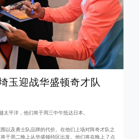
埼玉迎战华盛顿奇才队
穿越太平洋，他们将于周三中午抵达日本。
范围以及勇士队品牌的代价。在他们上场对阵奇才队之
将于周二晚上从华盛顿特区出发。他们将在晚上 7 点