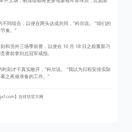
仍是根本不上场，教练组都将更多地重视年青球员，比如新
不同组合，以便在两头达成共同，”科尔说。 “咱们的
节奏。”
和另外三场季前赛，以便在 10 月 18 日之前重新习
的竞赛前拿到总冠军戒指。
时刻才干真实敞开，”科尔说。 “我以为日程安排实际
幕之夜做准备的工作。”
jxf.com】吉祥坊官方网