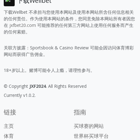
下载Wellbet
下载Wellbet 不承担与您使用本网站及使用本网站所含任何信息相关
的任何责任。作为使用本网站的条件，您同意免除本网站所有者因您
在
jxfbet20.com
可能推荐的任何第三方网站上使用任何服务而产生
的任何索赔。
关联方披露：Sportsbook & Casino Review 可能会因访问体育博彩
网站而获得广告佣金。
18+岁以上。赌博可能令人上瘾，请理性参与。
© Copyright
JXF2024
. All Rights Reserved
Currently v1.0.2.
链接
指南
主页
买球赛的网站
体育
世界杯买球平台