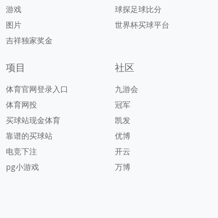
游戏
球探足球比分
图片
世界杯买球平台
吉祥独家奖金
项目
社区
体育官网登录入口
九游会
体育网投
冠军
买球站现金体育
凯发
靠谱的买球站
优博
电竞下注
开云
pg小游戏
万博