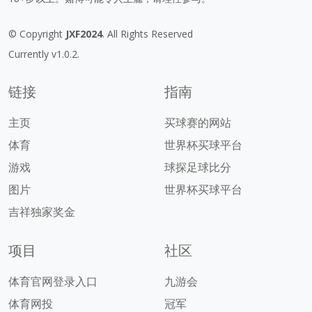
© Copyright
JXF2024
. All Rights Reserved
Currently v1.0.2.
链接
指南
主页
买球赛的网站
体育
世界杯买球平台
游戏
球探足球比分
图片
世界杯买球平台
吉祥独家奖金
项目
社区
体育官网登录入口
九游会
体育网投
冠军