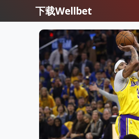
下载Wellbet