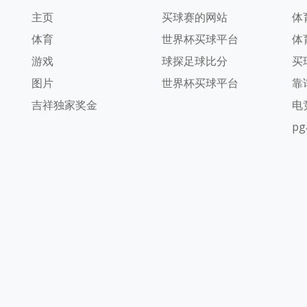
主页
买球赛的网站
体
体育
世界杯买球平台
体
游戏
球探足球比分
买
图片
世界杯买球平台
靠
吉祥独家奖金
电
p