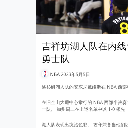
吉祥坊湖人队在内线
勇士队
NBA
2023年5月5日
洛杉矶湖人队的安东尼戴维斯在 NBA 西
在旧金山大通中心举行的 NBA 西部半决赛首
士队。 加州周二在上述名单中以 1-0 领先
湖人队表现出统治色彩。 攻守兼备当他们以5