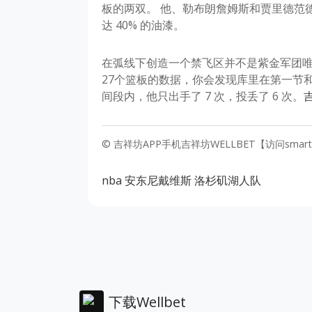
板的两双。 他、勒布朗詹姆斯和贾里德范德比尔
达 40% 的油漆。
在弧线下创造一个禁飞区并不是紫金军团唯一
27个篮板的数据，你会发现库里在第一节和
间段内，他只出手了 7 次，投丢了 6 次。
© 吉祥坊APP手机吉祥坊WELLBET【访问smart
nba
安东尼戴维斯
洛杉矶湖人队
下载Wellbet