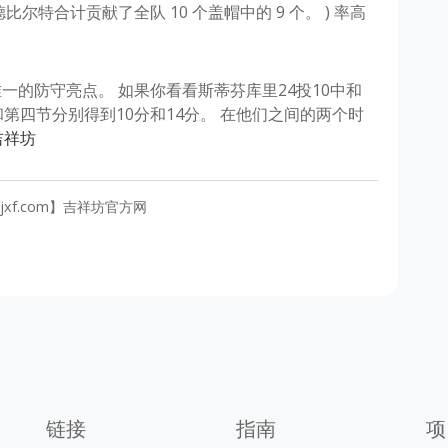
特合计贡献了全队 10 个盖帽中的 9 个。 ) 率高
的防守亮点。 如果你看看斯蒂芬库里24投10中和
第四节分别得到10分和14分。 在他们之间的两个时
吉祥坊
jxf.com】吉祥坊官方网
链接
指南
项