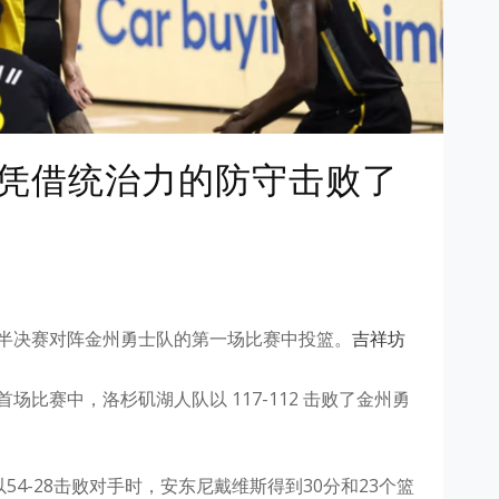
凭借统治力的防守击败了
部半决赛对阵金州勇士队的第一场比赛中投篮。
吉祥坊
场比赛中，洛杉矶湖人队以 117-112 击败了金州勇
4-28击败对手时，安东尼戴维斯得到30分和23个篮