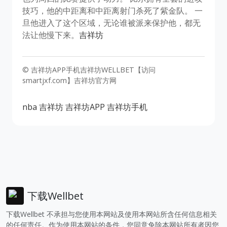
技巧，他的中距离和中距离射门杀死了紫金队。 一
旦他进入了这个区域，无论谁被派来保护他，都无
法让他慢下来。
吉祥坊
© 吉祥坊APP手机吉祥坊WELLBET【访问
smartjxf.com】吉祥坊官方网
nba
吉祥坊
吉祥坊APP
吉祥坊手机
下载Wellbet
下载Wellbet 不承担与您使用本网站及使用本网站所含任何信息相关
的任何责任。作为使用本网站的条件，您同意免除本网站所有者因您