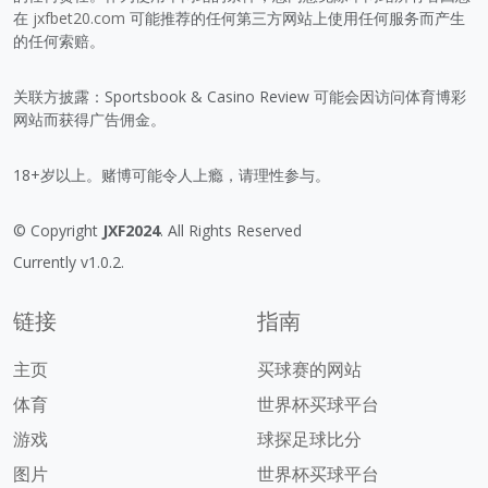
在
jxfbet20.com
可能推荐的任何第三方网站上使用任何服务而产生
的任何索赔。
关联方披露：Sportsbook & Casino Review 可能会因访问体育博彩
网站而获得广告佣金。
18+岁以上。赌博可能令人上瘾，请理性参与。
© Copyright
JXF2024
. All Rights Reserved
Currently v1.0.2.
链接
指南
主页
买球赛的网站
体育
世界杯买球平台
游戏
球探足球比分
图片
世界杯买球平台