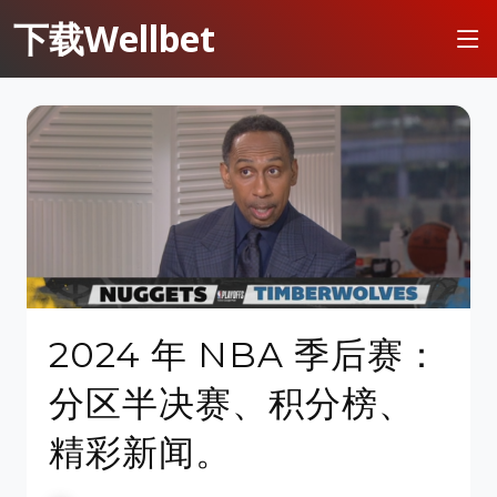
下载Wellbet
2024 年 NBA 季后赛：
分区半决赛、积分榜、
精彩新闻。