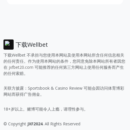
下载Wellbet
下载Wellbet 不承担与您使用本网站及使用本网站所含任何信息相关
的任何责任。作为使用本网站的条件，您同意免除本网站所有者因您
在
jxfbet20.com
可能推荐的任何第三方网站上使用任何服务而产生
的任何索赔。
关联方披露：Sportsbook & Casino Review 可能会因访问体育博彩
网站而获得广告佣金。
18+岁以上。赌博可能令人上瘾，请理性参与。
© Copyright
JXF2024
. All Rights Reserved