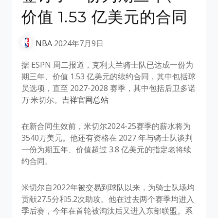
价值 1.53 亿美元的合同
NBA
2024年7月9日
据 ESPN 周二报道，克利夫兰骑士队已达成一份为
期三年、价值 1.53 亿美元的续约合同，其中包括球
员选项，直至 2027-2028 赛季，其中包括后卫多诺
万·米切尔。
吉祥官网总站
在新合同生效前，米切尔2024-25赛季的薪水将为
3540万美元。他还有资格在 2027 年与骑士队谈判
一份为期五年、价值超过 3.8 亿美元的指定老将续
约合同。
米切尔自2022年被交易到球队以来，为骑士队场均
贡献27.5分和5.2次助攻。他在过去两个赛季均进入
季后赛，今年在首轮被淘汰后又进入东部联盟。系