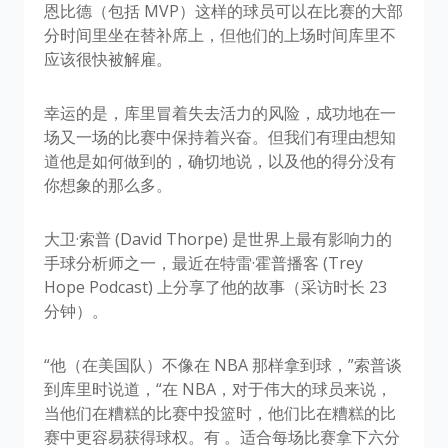
恩比德（包括 MVP）这样的球员可以在比赛的大部
分时间里坐在替补席上，但他们的上场时间库里不
应该很快被解雇。
幸运的是，库里冒着失去活力的风险，成功地在一
场又一场的比赛中保持着兴奋。但我们有理由想知
道他是如何做到的，确切地说，以及他的得分没有
你想象的那么多。
大卫·索普 (David Thorpe) 是世界上最有影响力的
手球分析师之一，最近在特雷·霍普播客 (Trey
Hope Podcast) 上分享了他的故事（采访时长 23
分钟）。
“他（在美国队）不像在 NBA 那样拿到球，”索普谈
到库里时说道，“在 NBA，对于伟大的球员来说，
当他们在糟糕的比赛中投篮时，他们比在糟糕的比
赛中更容易获得球权。有 。适合每场比赛拿下六分