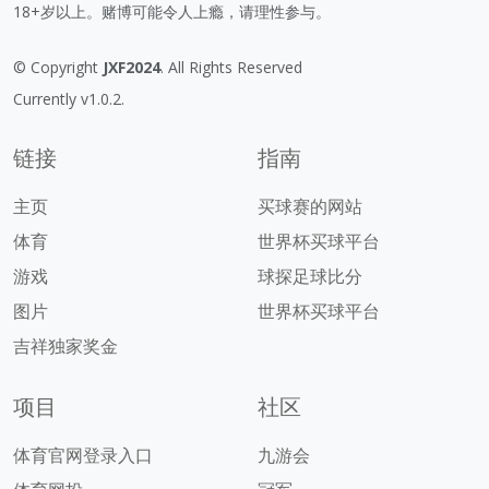
18+岁以上。赌博可能令人上瘾，请理性参与。
© Copyright
JXF2024
. All Rights Reserved
Currently v1.0.2.
链接
指南
主页
买球赛的网站
体育
世界杯买球平台
游戏
球探足球比分
图片
世界杯买球平台
吉祥独家奖金
项目
社区
体育官网登录入口
九游会