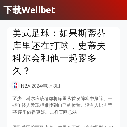
下载Wellbet
美式足球：如果斯蒂芬·
库里还在打球，史蒂夫·
科尔会和他一起踢多
久？
NBA
2024年8月8日
至少，科尔应该考虑将库里从首发阵容中剔除。一
些年轻人发现很难找到自己的位置。没有人比史蒂
芬·库里做得更好。
吉祥官网总站