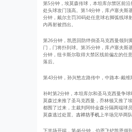
第5分钟，埃莫森传球，本坦库尔禁区前沿
处头球攻门顶高。第14分钟，库卢塞夫斯基
分钟，戴尔主罚30码处任意球右脚弧线球
内再射被挡出。
第26分钟，凯恩回防绊倒圣马克西曼领到
门，门将扑到球。第35分钟，库卢塞夫斯基
分钟，纽卡斯尔取得大禁区线前偏左的任意
落后。
第43分钟，孙兴慜左路传中，中路本-戴维
补时第2分钟，本坦库尔和圣马克西曼争球
莫森过来推了圣马克西曼，乔林顿又推了
都围了过来，主裁判阿特金森分隔两端球
莫森逃过处置。
吉祥坊手机
上半场完毕两队
下半场开端，第46分钟，伯恩飞铲凯恩领到