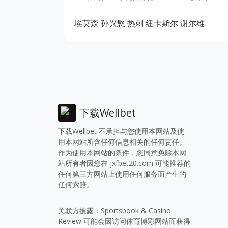
埃莫森
孙兴慜
热刺
纽卡斯尔
谢尔维
下载Wellbet
下载Wellbet 不承担与您使用本网站及使
用本网站所含任何信息相关的任何责任。
作为使用本网站的条件，您同意免除本网
站所有者因您在
jxfbet20.com
可能推荐的
任何第三方网站上使用任何服务而产生的
任何索赔。
关联方披露：Sportsbook & Casino
Review 可能会因访问体育博彩网站而获得