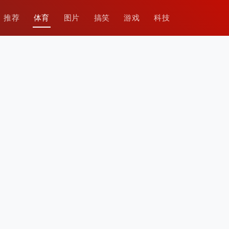
推荐
体育
图片
搞笑
游戏
科技