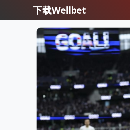
下载Wellbet