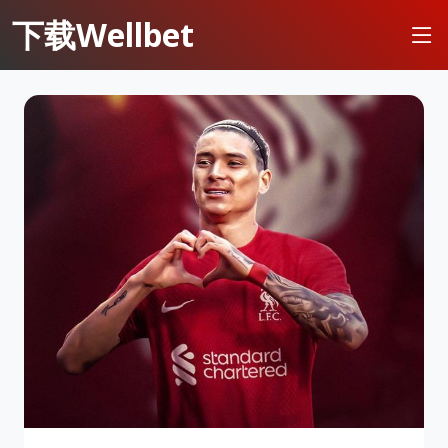
下载Wellbet