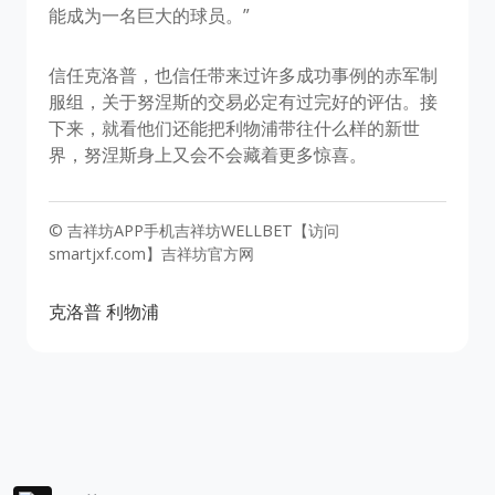
能成为一名巨大的球员。”
信任克洛普，也信任带来过许多成功事例的赤军制
服组，关于努涅斯的交易必定有过完好的评估。接
下来，就看他们还能把利物浦带往什么样的新世
界，努涅斯身上又会不会藏着更多惊喜。
© 吉祥坊APP手机吉祥坊WELLBET【访问
smartjxf.com】吉祥坊官方网
克洛普
利物浦