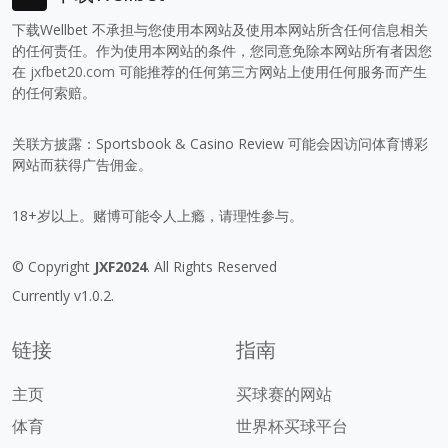
下载Wellbet 不承担与您使用本网站及使用本网站所含任何信息相关
的任何责任。作为使用本网站的条件，您同意免除本网站所有者因您
在
jxfbet20.com
可能推荐的任何第三方网站上使用任何服务而产生
的任何索赔。
关联方披露：Sportsbook & Casino Review 可能会因访问体育博彩
网站而获得广告佣金。
18+岁以上。赌博可能令人上瘾，请理性参与。
© Copyright
JXF2024
. All Rights Reserved
Currently v1.0.2.
链接
指南
主页
买球赛的网站
体育
世界杯买球平台