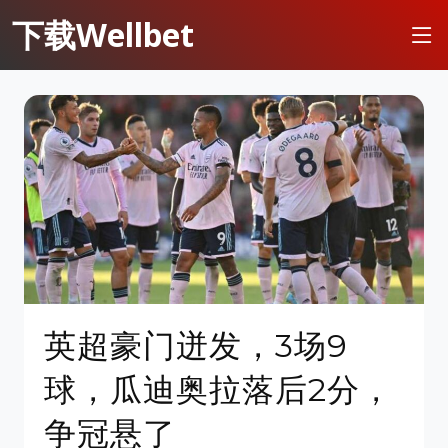
下载Wellbet
英超豪门迸发，3场9
球，瓜迪奥拉落后2分，
争冠悬了