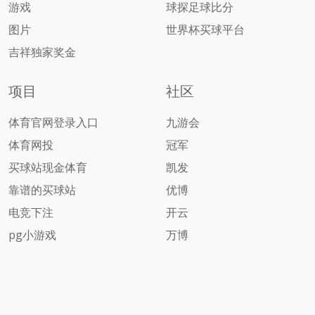
游戏
球探足球比分
图片
世界杯买球平台
吉祥独家奖金
项目
社区
体育官网登录入口
九游会
体育网投
冠军
买球站现金体育
凯发
靠谱的买球站
优博
电竞下注
开云
pg小游戏
万博