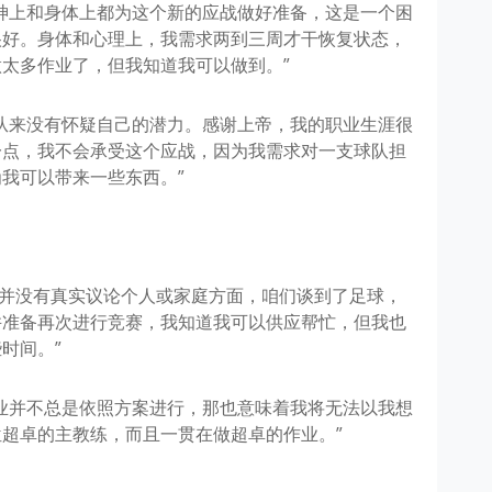
神上和身体上都为这个新的应战做好准备，这是一个困
很好。身体和心理上，我需求两到三周才干恢复状态，
太多作业了，但我知道我可以做到。”
从来没有怀疑自己的潜力。感谢上帝，我的职业生涯很
一点，我不会承受这个应战，因为我需求对一支球队担
我可以带来一些东西。”
们并没有真实议论个人或家庭方面，咱们谈到了足球，
并准备再次进行竞赛，我知道我可以供应帮忙，但我也
时间。”
业并不总是依照方案进行，那也意味着我将无法以我想
超卓的主教练，而且一贯在做超卓的作业。”