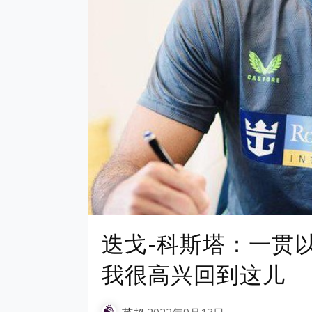
迭戈-科斯塔：一贯
我很高兴回到这儿