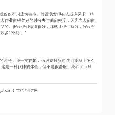
，我仅仅不想成为费事。假设我发现有人或许需求一些
有人作业做得欠好的时分去与他们交流，因为当人们做
意义的。假设他们做得很好，那就让他们持续，假设有
欢多管闲事。”
子的时分，我一贯在想：‘假设这只狼想跳到我身上怎么
，这是一种很帅的体会，但不是很舒服。我养了五只
jxf.com】吉祥坊官方网