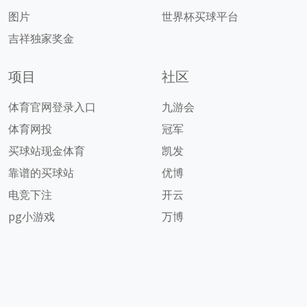
图片
世界杯买球平台
吉祥独家奖金
项目
社区
体育官网登录入口
九游会
体育网投
冠军
买球站现金体育
凯发
靠谱的买球站
优博
电竞下注
开云
pg小游戏
万博