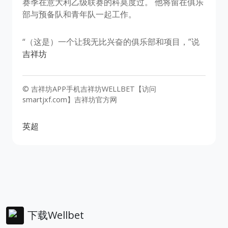
赛季在意大利乙级联赛的科莫度过。 他将留在俱乐
部与预备队和青年队一起工作。
“（这是）一个让我无比兴奋的俱乐部和项目，”说
吉祥坊
© 吉祥坊APP手机吉祥坊WELLBET【访问
smartjxf.com】吉祥坊官方网
英超
下载Wellbet