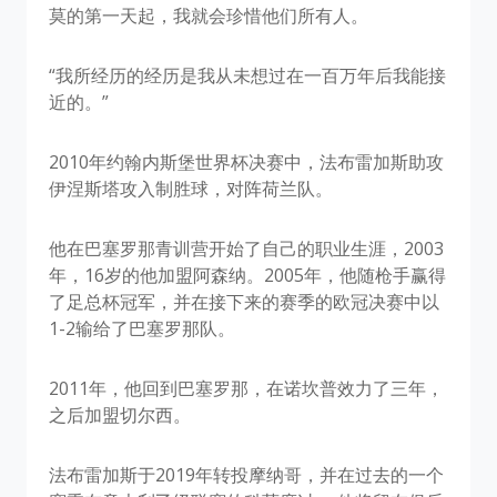
莫的第一天起，我就会珍惜他们所有人。
“我所经历的经历是我从未想过在一百万年后我能接
近的。”
2010年约翰内斯堡世界杯决赛中，法布雷加斯助攻
伊涅斯塔攻入制胜球，对阵荷兰队。
他在巴塞罗那青训营开始了自己的职业生涯，2003
年，16岁的他加盟阿森纳。2005年，他随枪手赢得
了足总杯冠军，并在接下来的赛季的欧冠决赛中以
1-2输给了巴塞罗那队。
2011年，他回到巴塞罗那，在诺坎普效力了三年，
之后加盟切尔西。
法布雷加斯于2019年转投摩纳哥，并在过去的一个