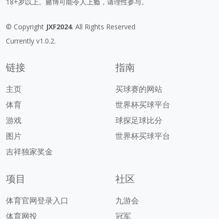
18+岁以上。赌博可能令人上瘾，请理性参与。
© Copyright
JXF2024
. All Rights Reserved
Currently v1.0.2.
链接
指南
主页
买球赛的网站
体育
世界杯买球平台
游戏
球探足球比分
图片
世界杯买球平台
吉祥独家奖金
项目
社区
体育官网登录入口
九游会
体育网投
冠军