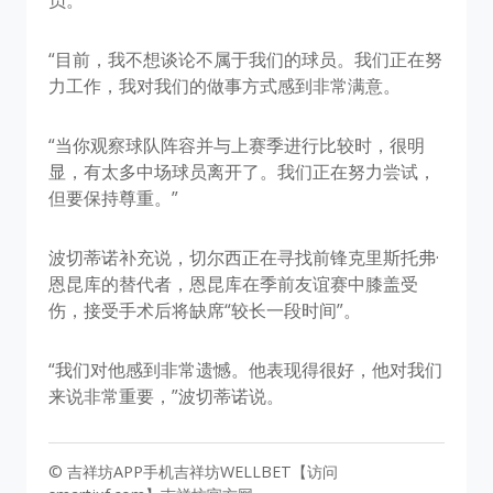
“目前，我不想谈论不属于我们的球员。我们正在努
力工作，我对我们的做事方式感到非常满意。
“当你观察球队阵容并与上赛季进行比较时，很明
显，有太多中场球员离开了。我们正在努力尝试，
但要保持尊重。”
波切蒂诺补充说，切尔西正在寻找前锋克里斯托弗·
恩昆库的替代者，恩昆库在季前友谊赛中膝盖受
伤，接受手术后将缺席“较长一段时间”。
“我们对他感到非常遗憾。他表现得很好，他对我们
来说非常重要，”波切蒂诺说。
© 吉祥坊APP手机吉祥坊WELLBET【访问