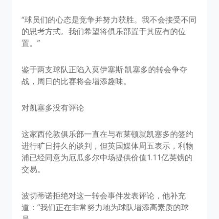
“球员们的心态是竞争并努力获胜。我不会接受不同
的思考方式。我们希望将俱乐部置于其应有的位
置。”
鉴于两支球队正陷入莫伊塞斯·凯塞多的转会争夺
战，周日的比赛将会增添趣味。
对凯塞多没有评论
这家西伦敦俱乐部一直在与布莱顿就凯塞多的签约
进行旷日持久的谈判，但英国媒体周五表示，利物
浦已经同意为厄瓜多尔中场提供价值1.11亿英镑的
交易。
波切蒂诺拒绝对这一转会事件发表评论，他补充
道：“我们正在非常努力地为球队增添高素质的球
员。