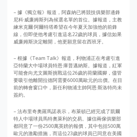
– 據《獨立報》報道，阿森納已將競技俱樂部邊鋒
尼科·威廉姆斯列為候選名單的首位。據報道，主教
練米克爾·阿爾特塔希望在今年夏天加強他的前鋒
線，但即使他考慮引進這名22歲的球員，據信如果
威廉姆斯決定離開，他更願意留在西班牙。
– 根據《Team Talk》報道，利物浦正在考慮引進
亞特蘭大中場球員特恩·庫普邁納斯。據報道，紅軍
可能會向尤文圖斯挑戰這位26歲的荷蘭國腳，儘管
要吸引他離開拉德阿需要6000萬歐元的出價。在目
前的轉會窗口中，新任利物浦主帥阿恩·斯洛特尚未
簽約。
– 法布里奇奧羅馬諾表示，布萊頓已經完成了凱爾
特人中場球員馬特奧萊利的交易。據信兩傢俱樂部
都同意了一份2500萬英鎊的報價，其中包括500萬
歐元的激勵措施，而這位23歲的球員已同意在美國