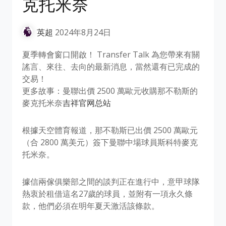
克托米奈
英超
2024年8月24日
夏季轉會窗口開啟！ Transfer Talk 為您帶來有關
謠言、來往、去向的最新消息，當然還有已完成的
交易！
更多故事：曼聯出價 2500 萬歐元收購那不勒斯的
麥克托米奈
吉祥官网总站
根據天空體育報道，那不勒斯已出價 2500 萬歐元
（合 2800 萬美元）簽下曼聯中場球員斯科特麥克
托米奈。
據信兩傢俱樂部之間的談判正在進行中，意甲球隊
熱衷於租借這名27歲的球員，並附有一項永久條
款，他們必須在明年夏天激活該條款。