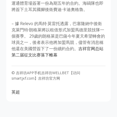
運通體育場簽署一份為期五年的合約。海鷗隊也即
將簽下土耳其國腳後衛費迪·卡迪奧格魯。
– 據 Relevo 的馬特·莫雷托透露，巴塞隆納中後衛
克萊門特·朗格萊將以租借形式加盟馬德里競技隊一
個賽季。 29歲的朗格萊是巴薩今年夏天希望轉會的
球員之一，後者表示他將加盟馬競，儘管有消息稱
他還在美國營簽下了一份續約合約。
吉祥官网总站
第二届征文比赛落下帷幕
© 吉祥坊APP手机吉祥坊WELLBET【访问
smartjxf.com】吉祥坊官方网
英超