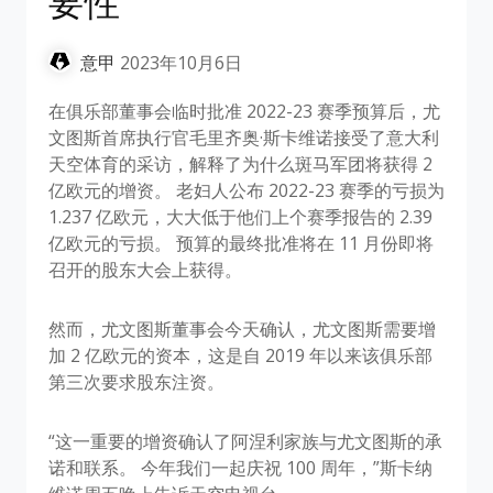
要性
意甲
2023年10月6日
在俱乐部董事会临时批准 2022-23 赛季预算后，尤
文图斯首席执行官毛里齐奥·斯卡维诺接受了意大利
天空体育的采访，解释了为什么斑马军团将获得 2
亿欧元的增资。 老妇人公布 2022-23 赛季的亏损为
1.237 亿欧元，大大低于他们上个赛季报告的 2.39
亿欧元的亏损。 预算的最终批准将在 11 月份即将
召开的股东大会上获得。
然而，尤文图斯董事会今天确认，尤文图斯需要增
加 2 亿欧元的资本，这是自 2019 年以来该俱乐部
第三次要求股东注资。
“这一重要的增资确认了阿涅利家族与尤文图斯的承
诺和联系。 今年我们一起庆祝 100 周年，”斯卡纳