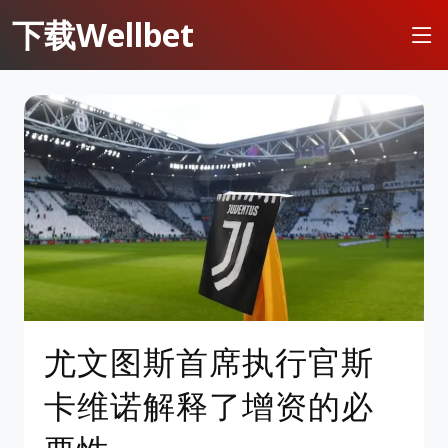
下载Wellbet
尤文图斯首席执行官斯
卡维诺解释了增资的必