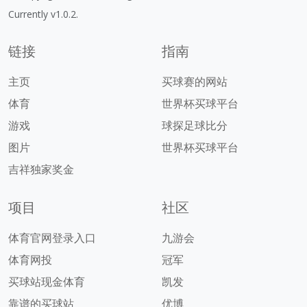
Currently v1.0.2.
链接
指南
主页
买球赛的网站
体育
世界杯买球平台
游戏
球探足球比分
图片
世界杯买球平台
吉祥独家奖金
项目
社区
体育官网登录入口
九游会
体育网投
冠军
买球站现金体育
凯发
靠谱的买球站
优博