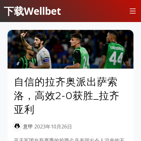
下载Wellbet
自信的拉齐奥派出萨索
洛，高效2-0获胜_拉齐
亚利
意甲
2023年10月26日
蓝天军团在新赛季的前两个月表现出令人沮丧的不