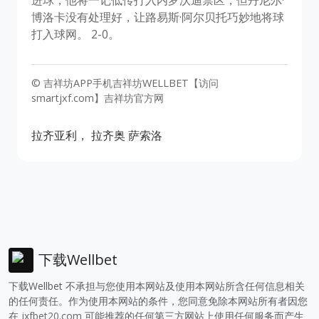
博洛卡没有处理好，让路易斯·阿尔贝托巧妙地将球
打入球网。 2-0。
© 吉祥坊APP手机吉祥坊WELLBET【访问
smartjxf.com】吉祥坊官方网
拉齐亚利，
拉齐奥
萨索洛
下载Wellbet
下载Wellbet 不承担与您使用本网站及使用本网站所含任何信息相关
的任何责任。作为使用本网站的条件，您同意免除本网站所有者因您
在
jxfbet20.com
可能推荐的任何第三方网站上使用任何服务而产生