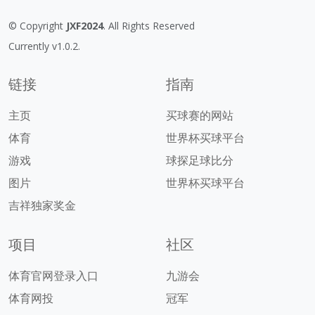
© Copyright
JXF2024
. All Rights Reserved
Currently v1.0.2.
链接
指南
主页
买球赛的网站
体育
世界杯买球平台
游戏
球探足球比分
图片
世界杯买球平台
吉祥独家奖金
项目
社区
体育官网登录入口
九游会
体育网投
冠军