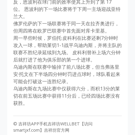
反，恩波利在球门前的效率使其上升到了第 17
位。 恩波利的下一场比赛将于下周一主场迎战亚特
兰大。
佛罗伦萨的下一场联赛将于同一天在拉齐奥进行，
但周四将在欧罗巴联赛中首先面对库卡里基。
周一早些时候，罗伯托·皮科利在比赛还剩7分钟时
攻入一球，帮助莱切1-1战平乌迪内斯，并将主队的
联赛不胜纪录延续到九场。 皮科利替补上场六分钟
后就打进了他为俱乐部的第一个进球。
乌迪内斯在联赛中输掉了前八场比赛，但当弗洛里
安·托文在下半场四分钟时罚进点球时，球队看起来
可能会打破这一连胜纪录。
乌迪内斯在九场比赛中仅获得六分，而积13分的莱
切在前五场比赛中获得11分后，已经四场比赛没有
获胜。
© 吉祥坊APP手机吉祥坊WELLBET【访问
smartjxf.com】吉祥坊官方网