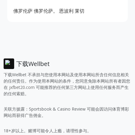
佛罗伦萨
佛罗伦萨。
恩波利
莱切
下载Wellbet
下载Wellbet 不承担与您使用本网站及使用本网站所含任何信息相关
的任何责任。作为使用本网站的条件，您同意免除本网站所有者因您
在
jxfbet20.com
可能推荐的任何第三方网站上使用任何服务而产生
的任何索赔。
关联方披露：Sportsbook & Casino Review 可能会因访问体育博彩
网站而获得广告佣金。
18+岁以上。赌博可能令人上瘾，请理性参与。