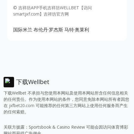
© 吉祥坊APP手机吉祥坊WELLBET【访问
smartjxf.com】吉祥坊官方网
国际米兰
布伦丹·罗杰斯
马特·奥莱利
下载Wellbet
下载Wellbet 不承担与您使用本网站及使用本网站所含任何信息相关
的任何责任。作为使用本网站的条件，您同意免除本网站所有者因您
在
jxfbet20.com
可能推荐的任何第三方网站上使用任何服务而产生
的任何索赔。
关联方披露：Sportsbook & Casino Review 可能会因访问体育博彩
网站而获得广告佣金。