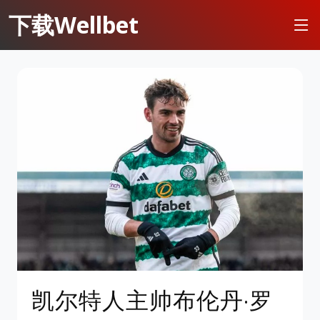
下载Wellbet
凯尔特人主帅布伦丹·罗