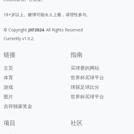
18+岁以上。赌博可能令人上瘾，请理性参与。
© Copyright
JXF2024
. All Rights Reserved
Currently v1.0.2.
链接
指南
主页
买球赛的网站
体育
世界杯买球平台
游戏
球探足球比分
图片
世界杯买球平台
吉祥独家奖金
项目
社区