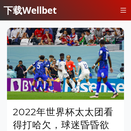
下载Wellbet
2022年世界杯​太太团看
得打哈欠，球迷昏昏欲