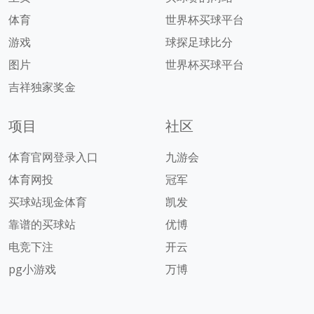
体育
世界杯买球平台
游戏
球探足球比分
图片
世界杯买球平台
吉祥独家奖金
项目
社区
体育官网登录入口
九游会
体育网投
冠军
买球站现金体育
凯发
靠谱的买球站
优博
电竞下注
开云
pg小游戏
万博