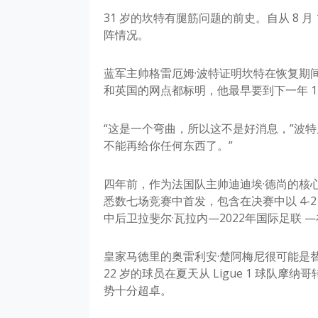
31 岁的坎特有腿筋问题的前史。自从 8 月
阵情况。
蓝军主帅格雷厄姆·波特证明坎特在恢复期
和英国的网点都标明，他最早要到下一年 1 月
“这是一个弯曲，所以这不是好消息，”波特
不能再给你任何东西了。”
四年前，作为法国队主帅迪迪埃·德尚的核
悉数七场竞赛中首发，包含在决赛中以 4-2
中后卫拉斐尔·瓦拉内—2022年国际足联 —
皇家马德里的奥雷利安·楚阿梅尼很可能是
22 岁的球员在夏天从 Ligue 1 球队摩
势十分超卓。