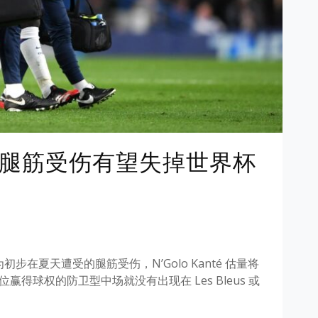
TÉ因腿筋受伤有望失掉世界杯
步在夏天遭受的腿筋受伤，N’Golo Kanté 估量将
赢得球权的防卫型中场就没有出现在 Les Bleus 或