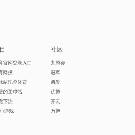
目
社区
育官网登录入口
九游会
育网投
冠军
球站现金体育
凯发
谱的买球站
优博
竞下注
开云
g小游戏
万博