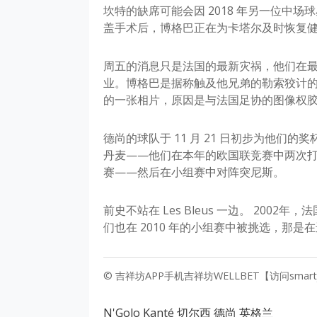
坎特的缺席可能会因 2018 年另一位中
盖手术后，博格巴正在为卡塔尔及时恢复
周五的消息只是法国的最新灾祸，他们在
业。博格巴是据称触及他兄弟的勒索狡计的
的一张相片，原因是与法国足协的图像权
德尚的球队于 11 月 21 日初步为他们
丹麦——他们在本年的欧国联竞赛中两次
赛——然后在小组赛中对阵突尼斯。
前史不站在 Les Bleus 一边。 20
们也在 2010 年的小组赛中被挑选，那是
© 吉祥坊APP手机吉祥坊WELLBET【访问smart
N'Golo Kanté
切尔西
德尚
英格兰