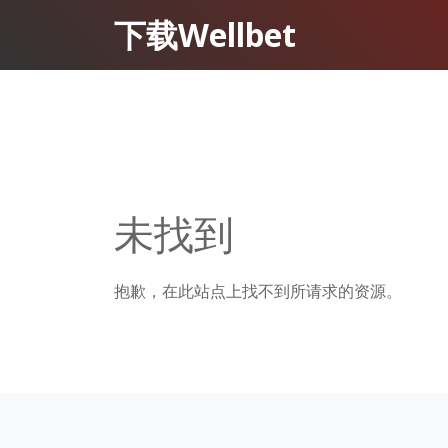
下载Wellbet
未找到
抱歉，在此站点上找不到所请求的资源。