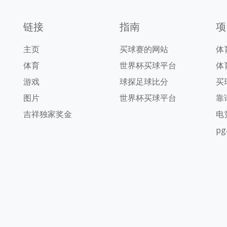
链接
指南
项
主页
买球赛的网站
体
体育
世界杯买球平台
体
游戏
球探足球比分
买
图片
世界杯买球平台
靠
吉祥独家奖金
电
p