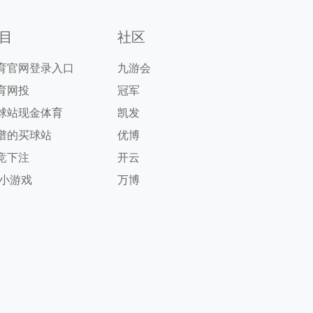
目
社区
育官网登录入口
九游会
育网投
冠军
球站现金体育
凯发
谱的买球站
优博
竞下注
开云
g小游戏
万博