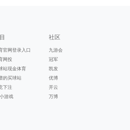
目
社区
育官网登录入口
九游会
育网投
冠军
球站现金体育
凯发
谱的买球站
优博
竞下注
开云
g小游戏
万博