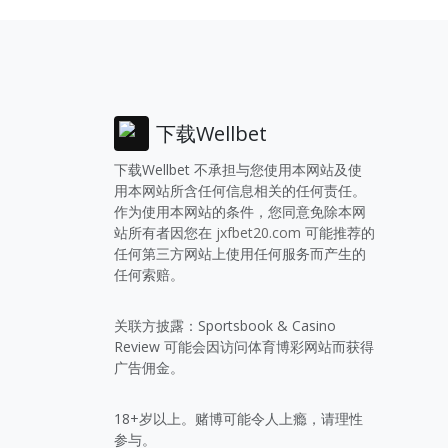
下载Wellbet
下载Wellbet 不承担与您使用本网站及使
用本网站所含任何信息相关的任何责任。
作为使用本网站的条件，您同意免除本网
站所有者因您在
jxfbet20.com
可能推荐的
任何第三方网站上使用任何服务而产生的
任何索赔。
关联方披露：Sportsbook & Casino
Review 可能会因访问体育博彩网站而获得
广告佣金。
18+岁以上。赌博可能令人上瘾，请理性
参与。