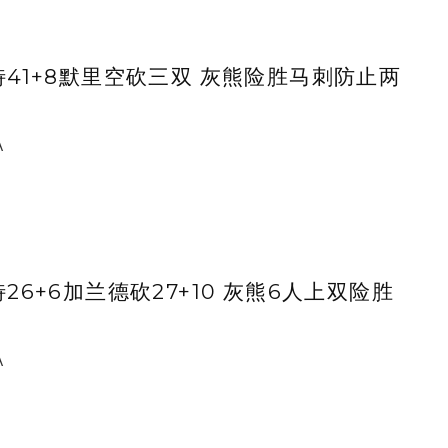
特41+8默里空砍三双 灰熊险胜马刺防止两
A
26+6加兰德砍27+10 灰熊6人上双险胜
A