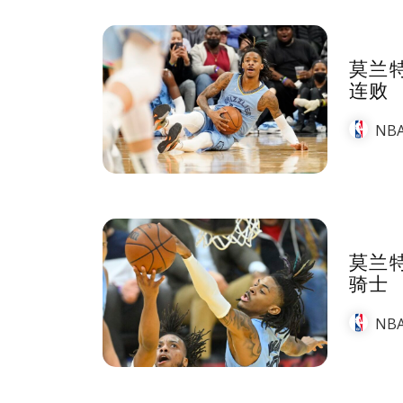
莫兰
连败
NB
莫兰特
骑士
NB