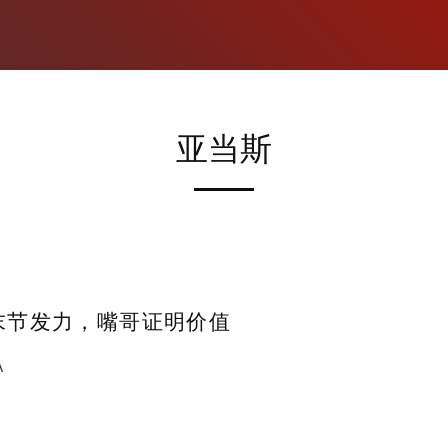
亚当斯
末节发力，嘴哥证明价值
A