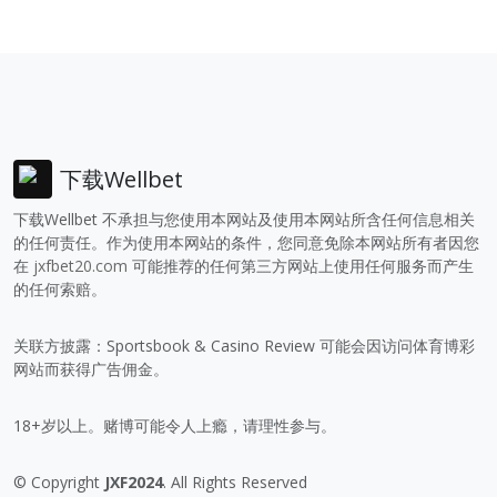
下载Wellbet
下载Wellbet 不承担与您使用本网站及使用本网站所含任何信息相关
的任何责任。作为使用本网站的条件，您同意免除本网站所有者因您
在
jxfbet20.com
可能推荐的任何第三方网站上使用任何服务而产生
的任何索赔。
关联方披露：Sportsbook & Casino Review 可能会因访问体育博彩
网站而获得广告佣金。
18+岁以上。赌博可能令人上瘾，请理性参与。
© Copyright
JXF2024
. All Rights Reserved