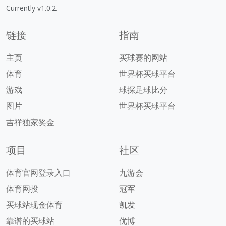
Currently v1.0.2.
链接
指南
主页
买球赛的网站
体育
世界杯买球平台
游戏
球探足球比分
图片
世界杯买球平台
吉祥独家奖金
项目
社区
体育官网登录入口
九游会
体育网投
冠军
买球站现金体育
凯发
靠谱的买球站
优博