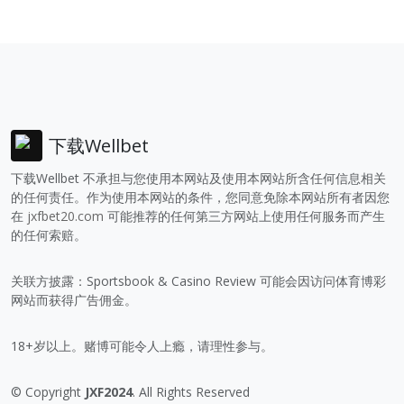
下载Wellbet
下载Wellbet 不承担与您使用本网站及使用本网站所含任何信息相关
的任何责任。作为使用本网站的条件，您同意免除本网站所有者因您
在
jxfbet20.com
可能推荐的任何第三方网站上使用任何服务而产生
的任何索赔。
关联方披露：Sportsbook & Casino Review 可能会因访问体育博彩
网站而获得广告佣金。
18+岁以上。赌博可能令人上瘾，请理性参与。
© Copyright
JXF2024
. All Rights Reserved