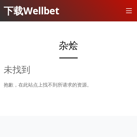
下载Wellbet
杂烩
未找到
抱歉，在此站点上找不到所请求的资源。