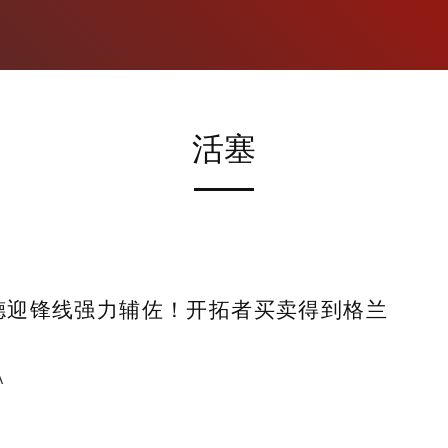
活塞
德迎锋线强力辅佐！开拓者买卖得到格兰
A