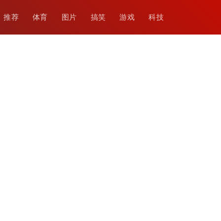
推荐
体育
图片
搞笑
游戏
科技