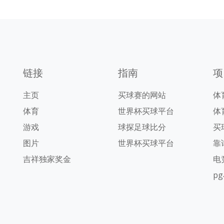
链接
指南
项
主页
买球赛的网站
体
体育
世界杯买球平台
体
游戏
球探足球比分
买
图片
世界杯买球平台
靠
吉祥独家奖金
电
p