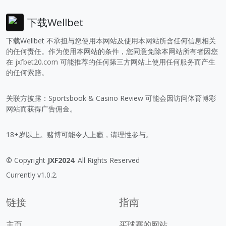
下载Wellbet
下载Wellbet 不承担与您使用本网站及使用本网站所含任何信息相关
的任何责任。作为使用本网站的条件，您同意免除本网站所有者因您
在
jxfbet20.com
可能推荐的任何第三方网站上使用任何服务而产生
的任何索赔。
关联方披露：Sportsbook & Casino Review 可能会因访问体育博彩
网站而获得广告佣金。
18+岁以上。赌博可能令人上瘾，请理性参与。
© Copyright
JXF2024
. All Rights Reserved
Currently v1.0.2.
链接
指南
主页
买球赛的网站