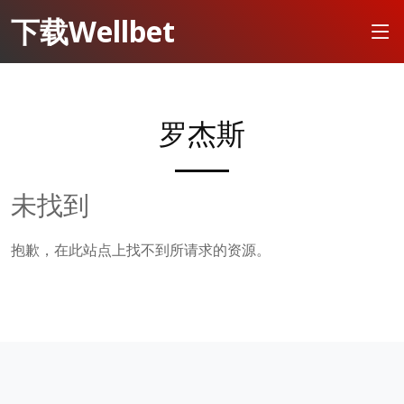
下载Wellbet
罗杰斯
未找到
抱歉，在此站点上找不到所请求的资源。