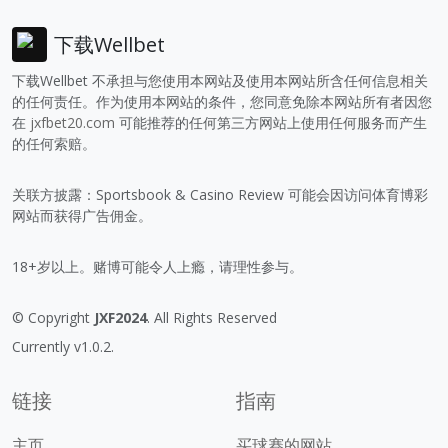
下载Wellbet
下载Wellbet 不承担与您使用本网站及使用本网站所含任何信息相关
的任何责任。作为使用本网站的条件，您同意免除本网站所有者因您
在
jxfbet20.com
可能推荐的任何第三方网站上使用任何服务而产生
的任何索赔。
关联方披露：Sportsbook & Casino Review 可能会因访问体育博彩
网站而获得广告佣金。
18+岁以上。赌博可能令人上瘾，请理性参与。
© Copyright
JXF2024
. All Rights Reserved
Currently v1.0.2.
链接
指南
主页
买球赛的网站