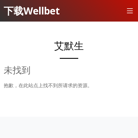
下载Wellbet
艾默生
未找到
抱歉，在此站点上找不到所请求的资源。