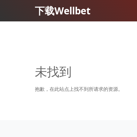
下载Wellbet
未找到
抱歉，在此站点上找不到所请求的资源。