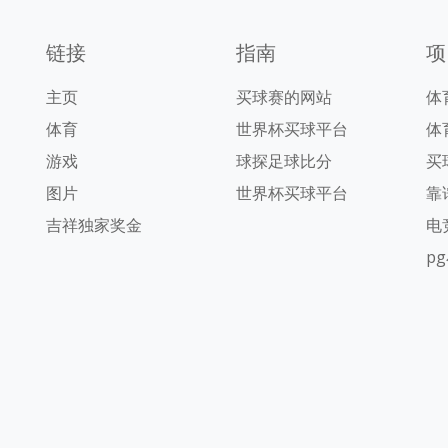
链接
指南
项
主页
买球赛的网站
体
体育
世界杯买球平台
体
游戏
球探足球比分
买
图片
世界杯买球平台
靠
吉祥独家奖金
电
p