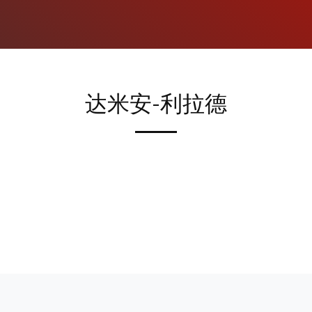
达米安-利拉德