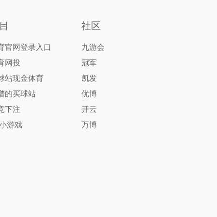
目
社区
育官网登录入口
九游会
育网投
冠军
球站现金体育
凯发
谱的买球站
优博
竞下注
开云
g小游戏
万博