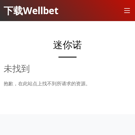
下载Wellbet
迷你诺
未找到
抱歉，在此站点上找不到所请求的资源。