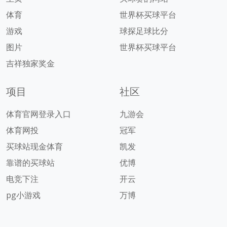
体育
世界杯买球平台
游戏
球探足球比分
图片
世界杯买球平台
吉祥独家奖金
项目
社区
体育官网登录入口
九游会
体育网投
冠军
买球站现金体育
凯发
靠谱的买球站
优博
电竞下注
开云
pg小游戏
万博