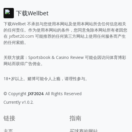
下载Wellbet
下载Wellbet 不承担与您使用本网站及使用本网站所含任何信息相关
的任何责任。作为使用本网站的条件，您同意免除本网站所有者因您
在
jxfbet20.com
可能推荐的任何第三方网站上使用任何服务而产生
的任何索赔。
关联方披露：Sportsbook & Casino Review 可能会因访问体育博彩
网站而获得广告佣金。
18+岁以上。赌博可能令人上瘾，请理性参与。
© Copyright
JXF2024
. All Rights Reserved
Currently v1.0.2.
链接
指南
主页
买球赛的网站