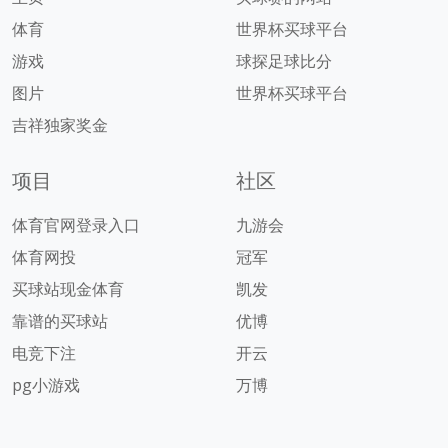
体育
世界杯买球平台
游戏
球探足球比分
图片
世界杯买球平台
吉祥独家奖金
项目
社区
体育官网登录入口
九游会
体育网投
冠军
买球站现金体育
凯发
靠谱的买球站
优博
电竞下注
开云
pg小游戏
万博