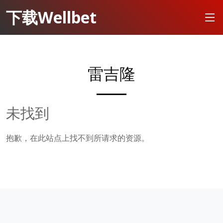
下载Wellbet
雷吉隆
未找到
抱歉，在此站点上找不到所请求的资源。