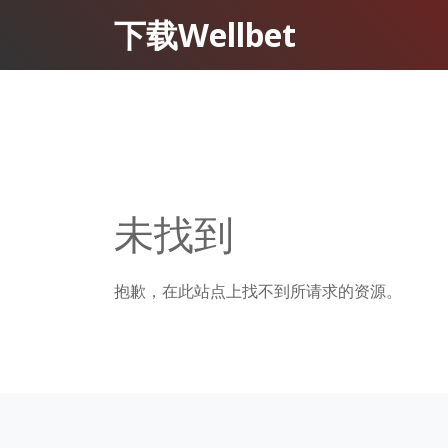
下载Wellbet
未找到
抱歉，在此站点上找不到所请求的资源。