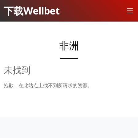
下载Wellbet
非洲
未找到
抱歉，在此站点上找不到所请求的资源。