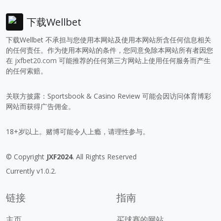
下载Wellbet
下载Wellbet 不承担与您使用本网站及使用本网站所含任何信息相关
的任何责任。作为使用本网站的条件，您同意免除本网站所有者因您
在
jxfbet20.com
可能推荐的任何第三方网站上使用任何服务而产生
的任何索赔。
关联方披露：Sportsbook & Casino Review 可能会因访问体育博彩
网站而获得广告佣金。
18+岁以上。赌博可能令人上瘾，请理性参与。
© Copyright
JXF2024
. All Rights Reserved
Currently v1.0.2.
链接
指南
主页
买球赛的网站