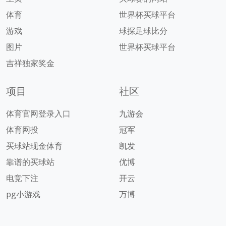
体育
世界杯买球平台
游戏
球探足球比分
图片
世界杯买球平台
吉祥独家奖金
项目
社区
体育官网登录入口
九游会
体育网投
冠军
买球站现金体育
凯发
靠谱的买球站
优博
电竞下注
开云
pg小游戏
万博