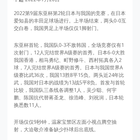
2022第9届东亚杯第2轮日本与我国的竞赛，在日本
爱知县的丰田足球场进行。上半场结束，两头0-0互
交白卷，我国男足上半场仅仅1脚射门。
东亚杯首轮，我国队0-3不敌韩国，全场竞赛仅有1
次射门，12人完结世界A级赛的首秀。日本6-0大胜
我国香港，相马勇纪、町野修斗、西村拓真各入2
球，7人完结世界A级赛的首秀。日本与我国世界A
级赛比武36次，我国13胜8平15负。两头近24年比
武，我国对日本的战绩为13战5平8负。首发与首轮
比较，我国队三条线各调整1人，吴少聪、何宇
鹏、陈国抗代替蒋圣龙、徐浩峰、刘祝润，日本轮
换悉数11人。
开场仅仅9秒钟，温家宝禁区左面小视点腾空抽
射，大迫敬介准备缺少扑球后出底线。