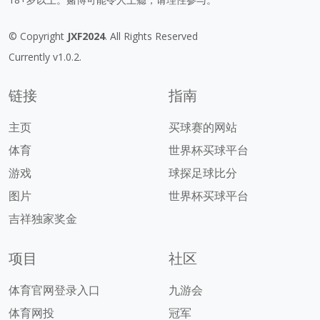
© Copyright
JXF2024
. All Rights Reserved
Currently v1.0.2.
链接
指南
主页
买球赛的网站
体育
世界杯买球平台
游戏
球探足球比分
图片
世界杯买球平台
吉祥独家奖金
项目
社区
体育官网登录入口
九游会
体育网投
冠军